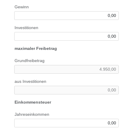
Gewinn
Investitionen
maximaler Freibetrag
Grundfreibetrag
aus Investitionen
Einkommensteuer
Jahreseinkommen