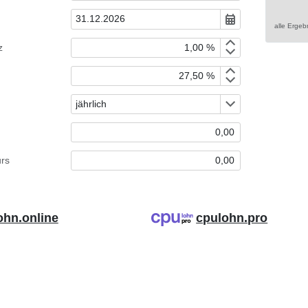
alle Erge
z
rs
ohn.online
cpulohn.pro