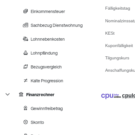
Fälligkeitstag
Einkommensteuer
Nominalzinssat
Sachbezug Dienstwohnung
KESt
Lohnnebenkosten
Kuponfälligkeit
Lohnpfändung
Tilgungskurs
Bezugsvergleich
Anschaffungsku
Kalte Progression
Finanzrechner
cpul
Gewinnfreibetrag
Skonto